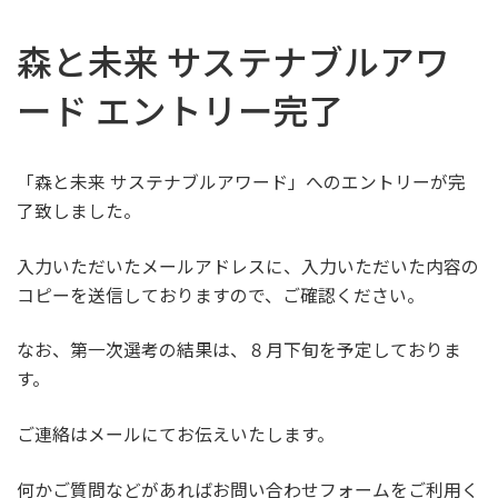
コ
ナ
ン
ビ
森と未来 サステナブルアワ
テ
ゲ
ン
ー
ード エントリー完了
ツ
シ
へ
ョ
ス
ン
「森と未来 サステナブルアワード」へのエントリーが完
キ
に
了致しました。
ッ
移
プ
動
入力いただいたメールアドレスに、入力いただいた内容の
コピーを送信しておりますので、ご確認ください。
なお、第一次選考の結果は、８月下旬を予定しておりま
す。
ご連絡はメールにてお伝えいたします。
何かご質問などがあればお問い合わせフォームをご利用く